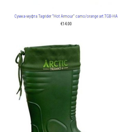
Сумка-муфта Tagrider "Hot Armour" camo/orange art.TGB-HA
€14.00