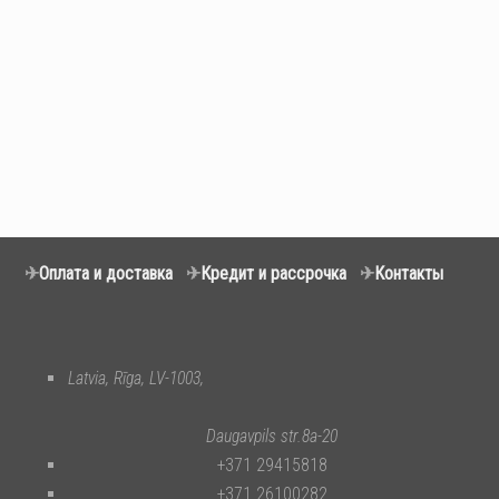
✈
Оплата и доставка
✈
Кредит и рассрочка
✈
Контакты
Latvia, Rīga, LV-1003,
Daugavpils str.8a-20
+371 29415818
+371 26100282