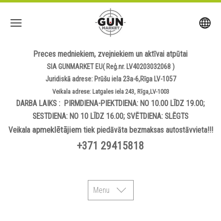
Preces medniekiem, zvejniekiem un aktīvai atpūtai
SIA GUNMARKET EU( Reģ.nr. LV40203032068 )
Juridiskā adrese: Prūšu iela 23a-6,Rīga LV-1057
Veikala adrese: Latgales iela 243, Rīga,LV-1003
DARBA LAIKS : PIRMDIENA-PIEKTDIENA: NO 10.00 LĪDZ 19.00;
SESTDIENA: NO 10 LĪDZ 16.00; SVĒTDIENA: SLĒGTS
apmeklētājiem
Veikala
tiek piedāvāta bezmaksas autostāvvieta!!!
+371 29415818
Menu