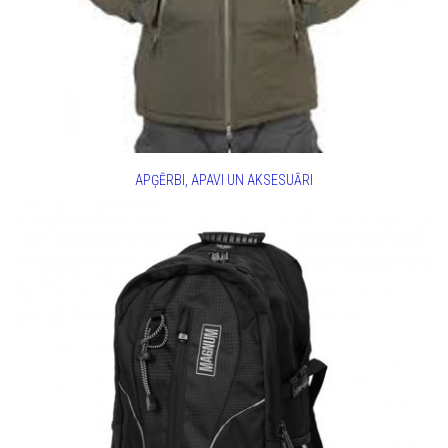
APĢĒRBI, APAVI UN AKSESUĀRI