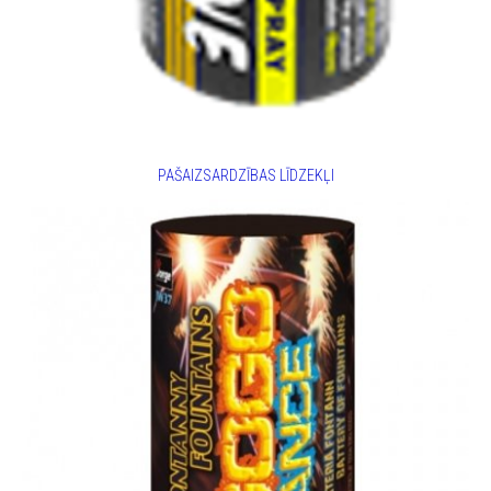
PAŠAIZSARDZĪBAS LĪDZEKĻI