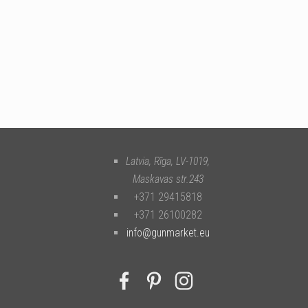
Latvia, Rīga
,
LV-1019
,
Maskavas str.243
+371 29415818
+371 26100282
info@gunmarket.eu