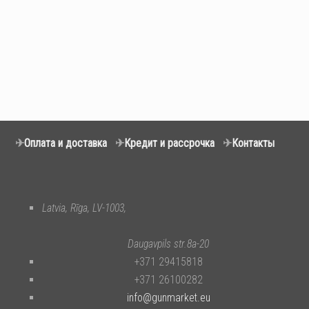
✈
Оплата и доставка
✈
Кредит и рассрочка
✈
Контакты
Latvia, Rīga, LV-1003,
Daugavpils str.8a-20
+371 29415818
+371 26100282
info@gunmarket.eu