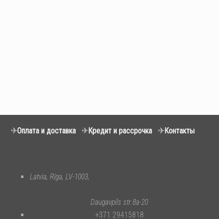
✈
Оплата и доставка
✈
Кредит и рассрочка
✈
Контакты
Latvia, Rīga, LV-1003,
Daugavpils str.8a-20
+371 29415818