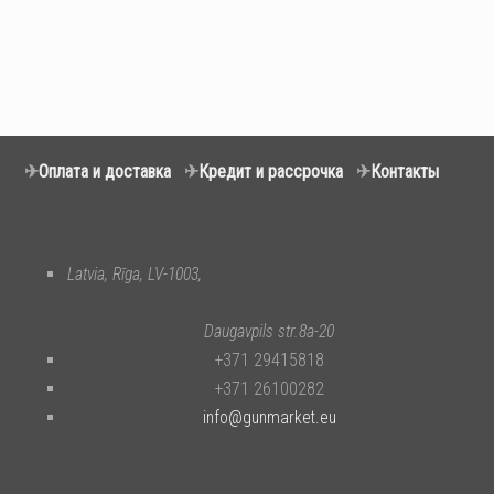
✈
Оплата и доставка
✈
Кредит и рассрочка
✈
Контакты
Latvia, Rīga, LV-1003,
Daugavpils str.8a-20
+371 29415818
+371 26100282
info@gunmarket.eu