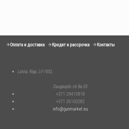
✈
Оплата и доставка
✈
Кредит и рассрочка
✈
Контакты
Latvia, Rīga, LV-1003,
Daugavpils str.8a-20
+371 29415818
+371 26100282
info@gunmarket.eu