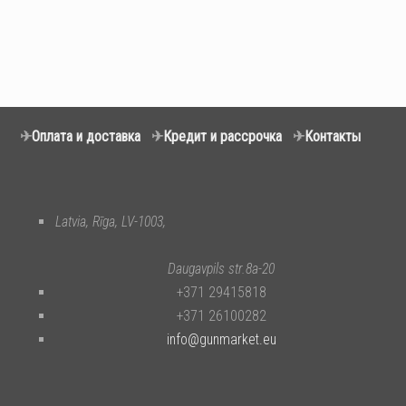
✈
Оплата и доставка
✈
Кредит и рассрочка
✈
Контакты
Latvia, Rīga, LV-1003,
Daugavpils str.8a-20
+371 29415818
+371 26100282
info@gunmarket.eu