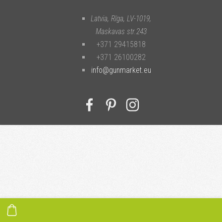
Latvia, Rīga
,
LV-1019
,
Maskavas str.243
+371 29415818
+371 26100282
info@gunmarket.eu