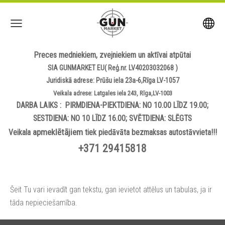
Preces medniekiem, zvejniekiem un aktīvai atpūtai
SIA GUNMARKET EU( Reģ.nr. LV40203032068 )
Juridiskā adrese: Prūšu iela 23a-6,Rīga LV-1057
Veikala adrese: Latgales iela 243, Rīga,LV-1003
DARBA LAIKS : PIRMDIENA-PIEKTDIENA: NO 10.00 LĪDZ 19.00;
SESTDIENA: NO 10 LĪDZ 16.00; SVĒTDIENA: SLĒGTS
apmeklētājiem
Veikala
tiek piedāvāta bezmaksas autostāvvieta!!!
+371 29415818
Šeit Tu vari ievadīt gan tekstu, gan ievietot attēlus un tabulas, ja ir
tāda nepieciešamība.