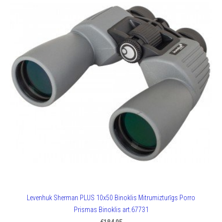
Levenhuk Sherman PLUS 10x50 Binoklis Mitrumizturīgs Porro
Prismas Binoklis art.67731