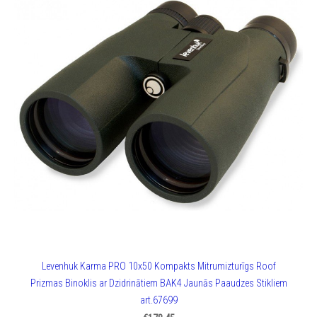
Levenhuk Karma PRO 10x50 Kompakts Mitrumizturīgs Roof
Prizmas Binoklis ar Dzidrinātiem BAK4 Jaunās Paaudzes Stikliem
art.67699