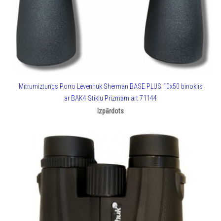
Mitrumizturīgs Porro Levenhuk Sherman BASE PLUS 10x50 binoklis
ar BAK4 Stiklu Prizmām art.71144
Izpārdots