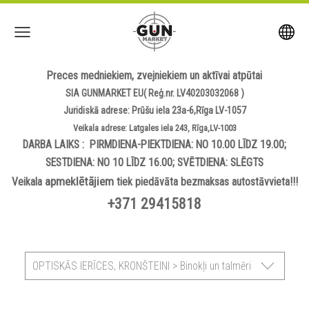
Preces medniekiem, zvejniekiem un aktīvai atpūtai
SIA GUNMARKET EU( Reģ.nr. LV40203032068 )
Juridiskā adrese: Prūšu iela 23a-6,Rīga LV-1057
Veikala adrese: Latgales iela 243, Rīga,LV-1003
DARBA LAIKS : PIRMDIENA-PIEKTDIENA: NO 10.00 LĪDZ 19.00;
SESTDIENA: NO 10 LĪDZ 16.00; SVĒTDIENA: SLĒGTS
apmeklētājiem
Veikala
tiek piedāvāta bezmaksas autostāvvieta!!!
+371 29415818
OPTISKĀS IERĪCES, KRONŠTEINI > Binokļi un talmēri