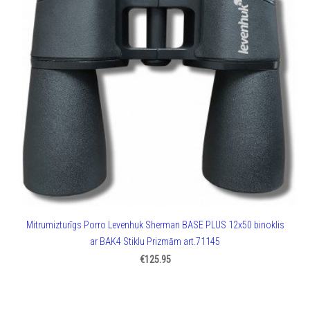
Mitrumizturīgs Porro Levenhuk Sherman BASE PLUS 12x50 binoklis
ar BAK4 Stiklu Prizmām art.71145
€125.95