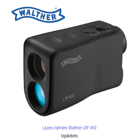
Lāzeru tālmērs Walther LRF 400
Izpārdots