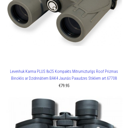
Levenhuk Karma PLUS 8x25 Kompakts Mitrumizturīgs Roof Prizmas
Binoklis ar Dzidrinātiem BAK4 Jaunās Paaudzes Stikliem art.67708
€79.95