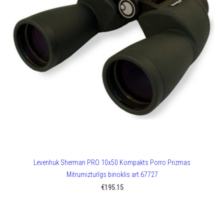
Levenhuk Sherman PRO 10x50 Kompakts Porro Prizmas
Mitrumizturīgs binoklis art.67727
€195.15