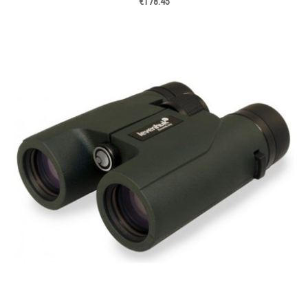
€178.45