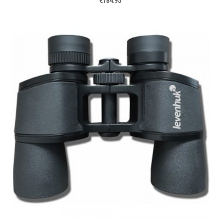
€184.95