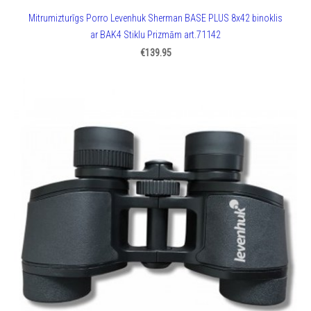
Mitrumizturīgs Porro Levenhuk Sherman BASE PLUS 8x42 binoklis
ar BAK4 Stiklu Prizmām art.71142
€139.95