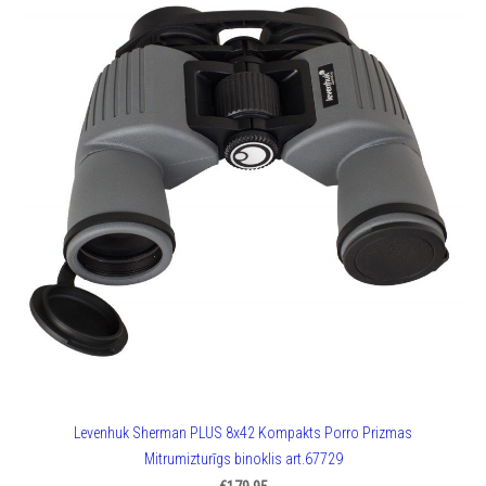
Levenhuk Sherman PLUS 8x42 Kompakts Porro Prizmas
Mitrumizturīgs binoklis art.67729