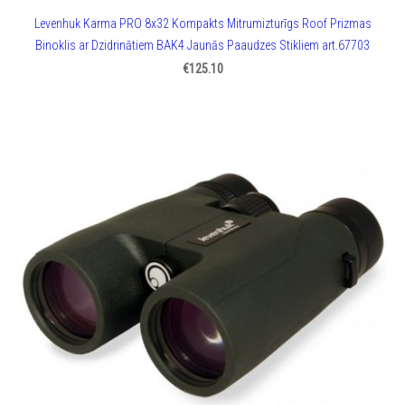
Levenhuk Karma PRO 8x32 Kompakts Mitrumizturīgs Roof Prizmas
Binoklis ar Dzidrinātiem BAK4 Jaunās Paaudzes Stikliem art.67703
€125.10