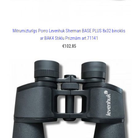
Mitrumizturīgs Porro Levenhuk Sherman BASE PLUS 8x32 binoklis
ar BAK4 Stiklu Prizmām art.71141
€102.85