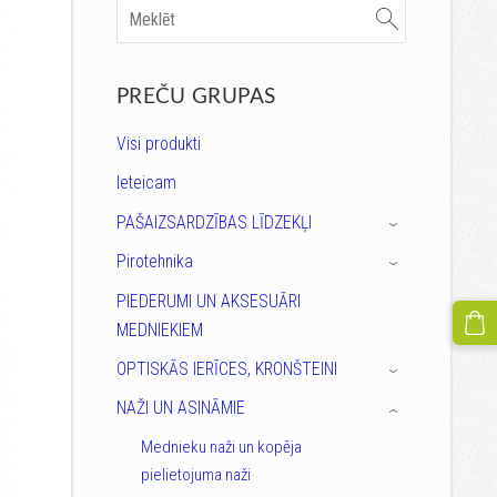
PREČU GRUPAS
Visi produkti
Ieteicam
PAŠAIZSARDZĪBAS LĪDZEKĻI
›
Pirotehnika
›
PIEDERUMI UN AKSESUĀRI
MEDNIEKIEM
OPTISKĀS IERĪCES, KRONŠTEINI
›
NAŽI UN ASINĀMIE
›
Mednieku naži un kopēja
pielietojuma naži