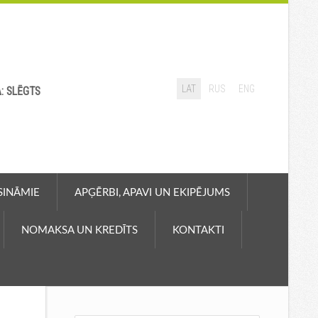
LAT
RUS
ENG
A: SLĒGTS
ASINĀMIE
APĢĒRBI, APAVI UN EKIPĒJUMS
NOMAKSA UN KREDĪTS
KONTAKTI