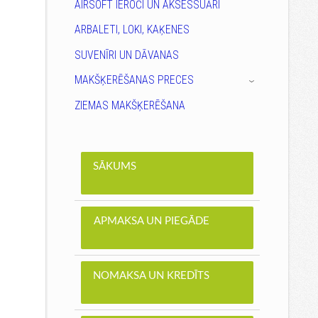
AIRSOFT IEROČI UN AKSESSUĀRI
ARBALETI, LOKI, KAĶENES
SUVENĪRI UN DĀVANAS
MAKŠĶERĒŠANAS PRECES
›
ZIEMAS MAKŠĶERĒŠANA
SĀKUMS
APMAKSA UN PIEGĀDE
NOMAKSA UN KREDĪTS