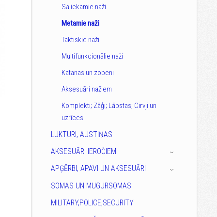
Saliekamie naži
Metamie naži
Taktiskie naži
Multifunkcionālie naži
Katanas un zobeni
Aksesuāri nažiem
Komplekti; Zāģi; Lāpstas; Cirvji un
uzrīces
LUKTURI, AUSTIŅAS
AKSESUĀRI IEROČIEM
›
APĢĒRBI, APAVI UN AKSESUĀRI
›
SOMAS UN MUGURSOMAS
MILITARY,POLICE,SECURITY