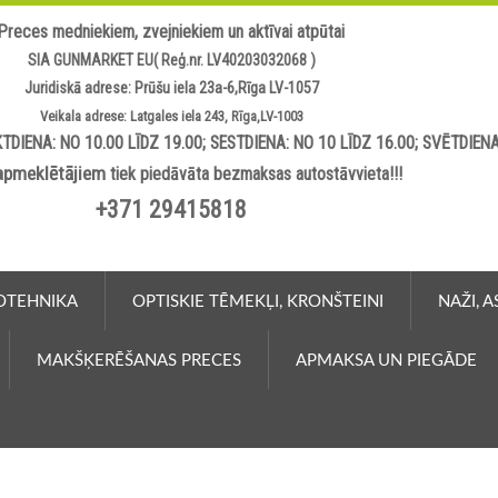
Preces medniekiem, zvejniekiem un aktīvai atpūtai
SIA GUNMARKET EU( Reģ.nr. LV40203032068 )
Juridiskā adrese: Prūšu iela 23a-6,Rīga LV-1057
Veikala adrese: Latgales iela 243, Rīga,LV-1003
TDIENA: NO 10.00 LĪDZ 19.00; SESTDIENA: NO 10 LĪDZ 16.00; SVĒTDIEN
apmeklētājiem
tiek piedāvāta bezmaksas autostāvvieta!!!
+371 29415818
OTEHNIKA
OPTISKIE TĒMEKĻI, KRONŠTEINI
NAŽI, 
MAKŠĶERĒŠANAS PRECES
APMAKSA UN PIEGĀDE