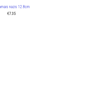
amais nazis 12.8cm
€7.35