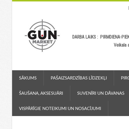
DARBA LAIKS : PIRMDIENA-PIEK
Veikala
SĀKUMS
PAŠAIZSARDZĪBAS LĪDZEKĻI
PIR
ŠAUŠANA, AKSESUĀRI
SUVENĪRI UN DĀVANAS
VISPĀRĪGIE NOTEIKUMI UN NOSACĪJUMI