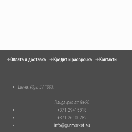
✈
Оплата и доставка
✈
Кредит и рассрочка
✈
Контакты
Latvia, Rīga, LV-1003,
Daugavpils str.8a-20
+371 29415818
+371 26100282
info@gunmarket.eu