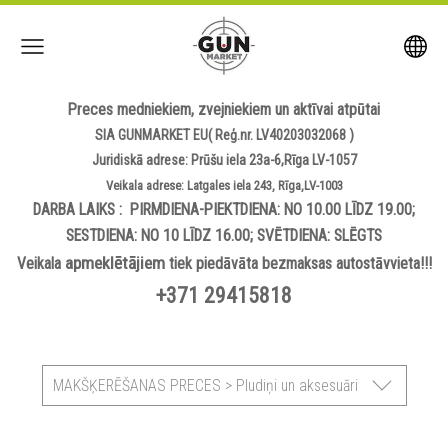
Preces medniekiem, zvejniekiem un aktīvai atpūtai
SIA GUNMARKET EU( Reģ.nr. LV40203032068 )
Juridiskā adrese: Prūšu iela 23a-6,Rīga LV-1057
Veikala adrese: Latgales iela 243, Rīga,LV-1003
DARBA LAIKS : PIRMDIENA-PIEKTDIENA: NO 10.00 LĪDZ 19.00;
SESTDIENA: NO 10 LĪDZ 16.00; SVĒTDIENA: SLĒGTS
apmeklētājiem
Veikala
tiek piedāvāta bezmaksas autostāvvieta!!!
+371 29415818
MAKŠĶERĒŠANAS PRECES > Pludiņi un aksesuāri