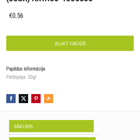
€0.56
IELIKT GROZĀ
Papildus informācija
Peldspēja: 30gr
SĀKUMS