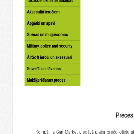
Taktiskie lukturi un austiņas
Aksesuāri ieročiem
Apģērbi un apavi
Somas un mugursomas
Military, police and security
AirSoft ieroči un aksesuāri
Suvenīri un dāvanas
Makšķerēšanas preces
Preces 
Kompānija Gun Market piedāvā plašu preču klāstu ak