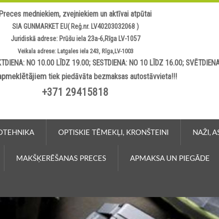
Preces medniekiem, zvejniekiem un aktīvai atpūtai
SIA GUNMARKET EU( Reģ.nr. LV40203032068 )
Juridiskā adrese: Prūšu iela 23a-6,Rīga LV-1057
Veikala adrese: Latgales iela 243, Rīga,LV-1003
TDIENA: NO 10.00 LĪDZ 19.00; SESTDIENA: NO 10 LĪDZ 16.00; SVĒTDIEN
apmeklētājiem
tiek piedāvāta bezmaksas autostāvvieta!!!
+371 29415818
OTEHNIKA
OPTISKIE TĒMEKĻI, KRONŠTEINI
NAŽI, 
MAKŠĶERĒŠANAS PRECES
APMAKSA UN PIEGĀDE