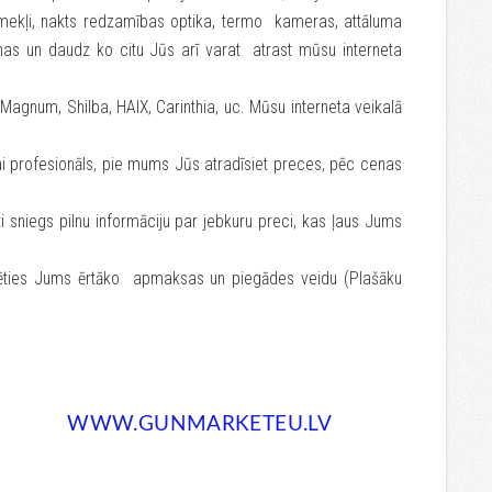
ēmekļi, nakts redzamības optika, termo kameras, attāluma
nas un daudz ko citu Jūs arī varat atrast mūsu interneta
num, Shilba, HAIX, Carinthia, uc. Mūsu interneta veikalā
ai profesionāls, pie mums Jūs atradīsiet preces, pēc cenas
sniegs pilnu informāciju par jebkuru preci, kas ļaus Jums
lēties Jums ērtāko apmaksas un piegādes veidu (Plašāku
WWW.GUNMARKETEU.LV