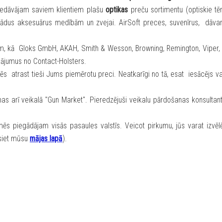
piedāvājam saviem klientiem plašu
optikas
preču sortimentu (optiskie t
žādus aksesuārus medībām un zvejai. AirSoft preces, suvenīrus, dāva
 kā Gloks GmbH, AKAH, Smith & Wesson, Browning, Remington, Viper, Mag
ādājumus no Contact-Holsters.
s atrast tieši Jums piemērotu preci. Neatkarīgi no tā, esat iesācējs v
rī veikalā "Gun Market". Pieredzējuši veikalu pārdošanas konsultanti 
s piegādājam visās pasaules valstīs. Veicot pirkumu, jūs varat izvē
īsiet mūsu
mājas lapā
).