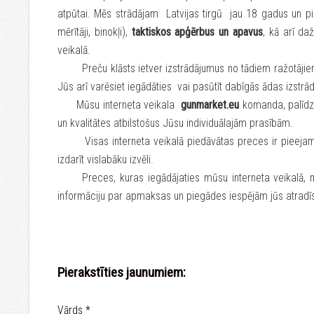
atpūtai. Mēs strādājam Latvijas tirgū jau 18 gadus un 
mērītāji, binokļi),
taktiskos apģērbus un apavus
, kā arī da
veikalā.
Preču klāsts ietver izstrādājumus no tādiem ražotājiem,
Jūs arī varēsiet iegādāties vai pasūtīt dabīgās ādas izstr
Mūsu interneta veikala
gunmarket.eu
komanda, palīdzē
un kvalitātes atbilstošus Jūsu individuālajām prasībām.
Visas interneta veikalā piedāvātas preces ir pieejamas a
izdarīt vislabāku izvēli.
Preces, kuras iegādājaties mūsu interneta veikalā, mē
informāciju par apmaksas un piegādes iespējām jūs atrad
Pierakstīties jaunumiem:
Vārds
*