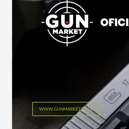
​WWW.GUNMARKETEU.LV​