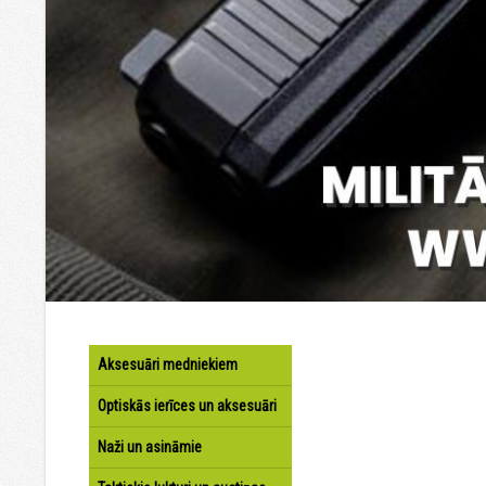
Aksesuāri medniekiem
Optiskās ierīces un aksesuāri
Naži un asināmie