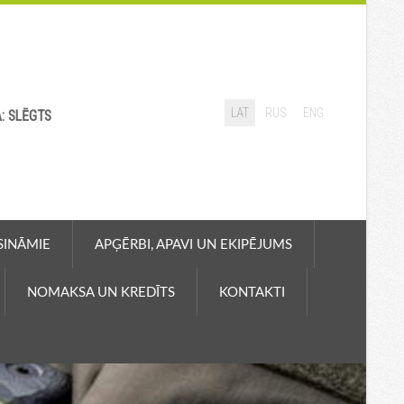
LAT
RUS
ENG
A: SLĒGTS
ASINĀMIE
APĢĒRBI, APAVI UN EKIPĒJUMS
NOMAKSA UN KREDĪTS
KONTAKTI