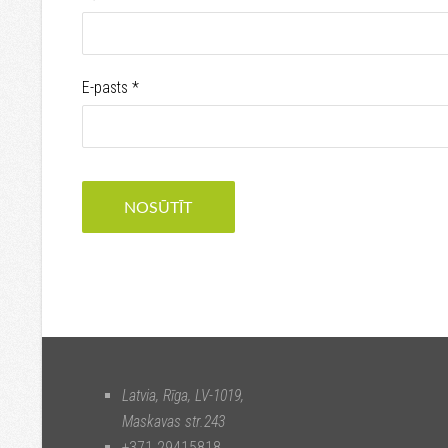
E-pasts
*
Latvia, Rīga
,
LV-1019
,
Maskavas str.243
+371 29415818