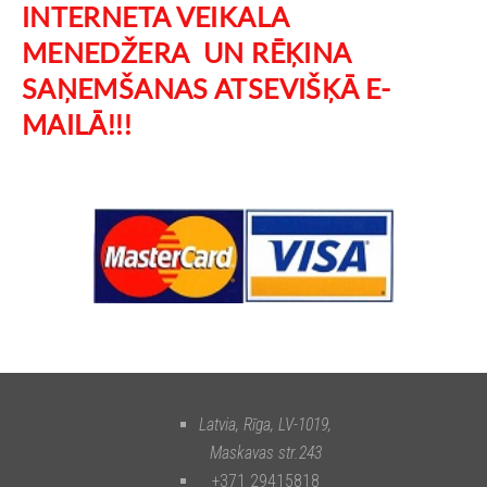
INTERNETA VEIKALA
MENEDŽERA UN RĒĶINA
SAŅEMŠANAS ATSEVIŠĶĀ E-
MAILĀ!!!
Latvia, Rīga
,
LV-1019
,
Maskavas str.243
+371 29415818