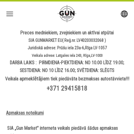
Preces medniekiem, zvejniekiem un aktīvai atpūtai
SIA GUNMARKET EU( Reģ.nr. LV40203032068 )
Juridiskā adrese: Prūšu iela 23a-6,Rīga LV-1057
Veikala adrese: Latgales iela 243, Rīga,LV-1003
DARBA LAIKS : PIRMDIENA-PIEKTDIENA: NO 10.00 LĪDZ 19.00;
SESTDIENA: NO 10 LĪDZ 16.00; SVĒTDIENA: SLĒGTS
apmeklētājiem
Veikala
tiek piedāvāta bezmaksas autostāvvieta!!!
+371 29415818
Apmaksas noteikumi
SIA „Gun Market" interneta veikals piedāvā šādus apmaksas