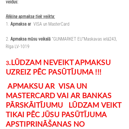
veidus:
Rēķina apmaksa tiek veikta:
1.
Apmaksa ar
VISA un MasterCard
2.
Apmaksa mūsu veikalā
"GUNMARKET EU"Maskavas ielā243,
Rīga LV-1019
.LŪDZAM NEVEIKT APMAKSU
3
UZREIZ PĒC PASŪTĪJUMA !!!
APMAKSU AR VISA UN
MASTERCARD VAI AR BANKAS
PĀRSKĀITĪJUMU
LŪDZAM VEIKT
TIKAI PĒC JŪSU PASŪTĪJUMA
APSTIPRINĀŠANAS NO