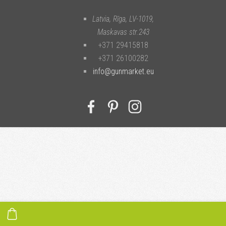
Latvia, Rīga
,
LV-1019
,
Maskavas str.243
+371 29415818
+371 26100282
info@gunmarket.eu