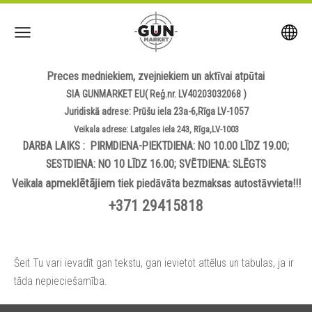
Preces medniekiem, zvejniekiem un aktīvai atpūtai
SIA GUNMARKET EU( Reģ.nr. LV40203032068 )
Juridiskā adrese: Prūšu iela 23a-6,Rīga LV-1057
Veikala adrese: Latgales iela 243, Rīga,LV-1003
DARBA LAIKS : PIRMDIENA-PIEKTDIENA: NO 10.00 LĪDZ 19.00;
SESTDIENA: NO 10 LĪDZ 16.00; SVĒTDIENA: SLĒGTS
apmeklētājiem
Veikala
tiek piedāvāta bezmaksas autostāvvieta!!!
+371 29415818
Šeit Tu vari ievadīt gan tekstu, gan ievietot attēlus un tabulas, ja ir
tāda nepieciešamība.