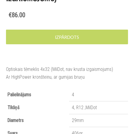
€86.00
IZPĀRDOTS
Optiskais tēmeklis 4x32 (MilDot, nav krusta izgaismojums)
Ar HighPower kronšteinu, ar
gumijas
bruņu
Palielinājums
4
Tīkliņš
4, R12 ,MilDot
Diametrs
29mm
Svars
406gr