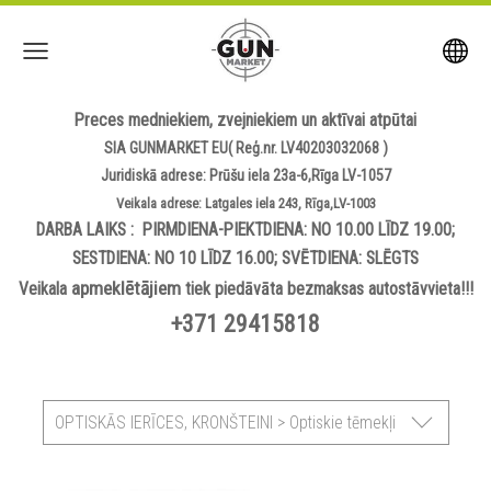
Preces medniekiem, zvejniekiem un aktīvai atpūtai
SIA GUNMARKET EU( Reģ.nr. LV40203032068 )
Juridiskā adrese: Prūšu iela 23a-6,Rīga LV-1057
Veikala adrese: Latgales iela 243, Rīga,LV-1003
DARBA LAIKS : PIRMDIENA-PIEKTDIENA: NO 10.00 LĪDZ 19.00;
SESTDIENA: NO 10 LĪDZ 16.00; SVĒTDIENA: SLĒGTS
apmeklētājiem
Veikala
tiek piedāvāta bezmaksas autostāvvieta!!!
+371 29415818
OPTISKĀS IERĪCES, KRONŠTEINI > Optiskie tēmekļi