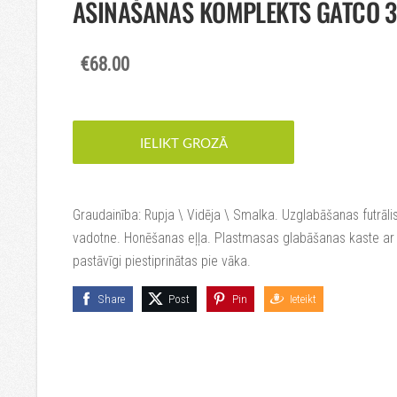
ASINĀŠANAS KOMPLEKTS GATCO 
€68.00
IELIKT GROZĀ
Graudainība: Rupja \ Vidēja \ Smalka. Uzglabāšanas futrāl
vadotne. Honēšanas eļļa. Plastmasas glabāšanas kaste ar 
pastāvīgi piestiprinātas pie vāka.
Share
Post
Pin
Ieteikt