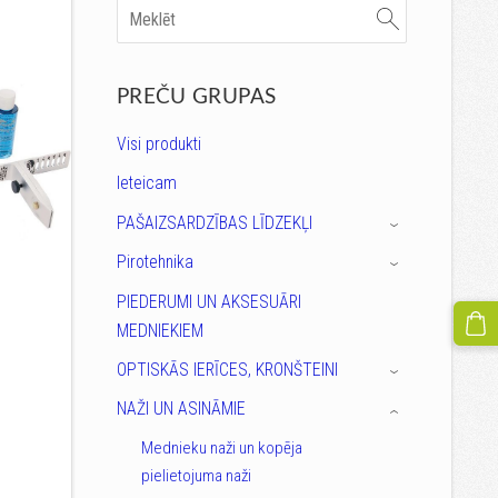
PREČU GRUPAS
Visi produkti
Ieteicam
PAŠAIZSARDZĪBAS LĪDZEKĻI
›
Pirotehnika
›
PIEDERUMI UN AKSESUĀRI
MEDNIEKIEM
OPTISKĀS IERĪCES, KRONŠTEINI
›
NAŽI UN ASINĀMIE
›
Mednieku naži un kopēja
pielietojuma naži