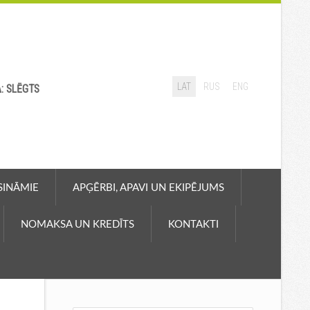
LAT
RUS
ENG
A: SLĒGTS
ASINĀMIE
APĢĒRBI, APAVI UN EKIPĒJUMS
NOMAKSA UN KREDĪTS
KONTAKTI