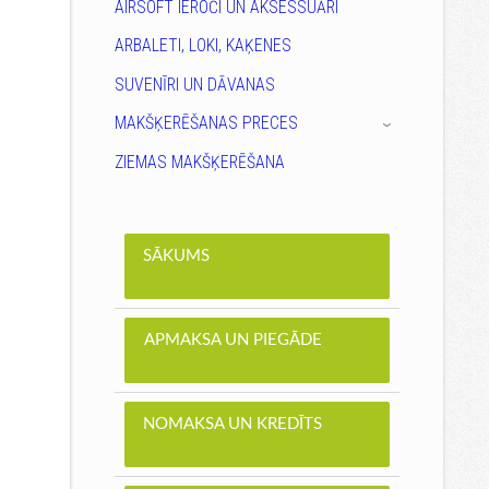
AIRSOFT IEROČI UN AKSESSUĀRI
ARBALETI, LOKI, KAĶENES
SUVENĪRI UN DĀVANAS
MAKŠĶERĒŠANAS PRECES
›
ZIEMAS MAKŠĶERĒŠANA
SĀKUMS
APMAKSA UN PIEGĀDE
NOMAKSA UN KREDĪTS