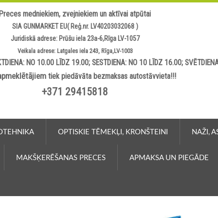
Preces medniekiem, zvejniekiem un aktīvai atpūtai
SIA GUNMARKET EU( Reģ.nr. LV40203032068 )
Juridiskā adrese: Prūšu iela 23a-6,Rīga LV-1057
Veikala adrese: Latgales iela 243, Rīga,LV-1003
TDIENA: NO 10.00 LĪDZ 19.00; SESTDIENA: NO 10 LĪDZ 16.00; SVĒTDIEN
apmeklētājiem
tiek piedāvāta bezmaksas autostāvvieta!!!
+371 29415818
OTEHNIKA
OPTISKIE TĒMEKĻI, KRONŠTEINI
NAŽI, 
MAKŠĶERĒŠANAS PRECES
APMAKSA UN PIEGĀDE