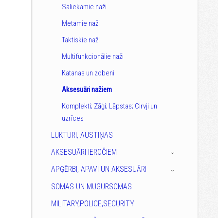
Saliekamie naži
Metamie naži
Taktiskie naži
Multifunkcionālie naži
Katanas un zobeni
Aksesuāri nažiem
Komplekti; Zāģi; Lāpstas; Cirvji un
uzrīces
LUKTURI, AUSTIŅAS
AKSESUĀRI IEROČIEM
›
APĢĒRBI, APAVI UN AKSESUĀRI
›
SOMAS UN MUGURSOMAS
MILITARY,POLICE,SECURITY