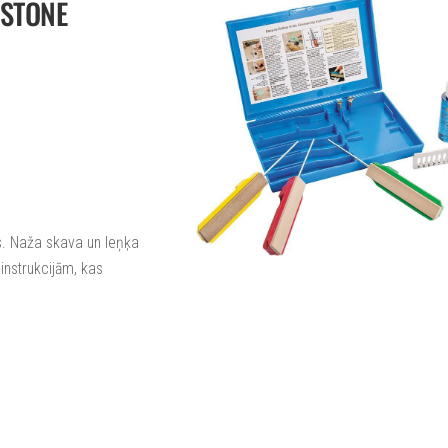
3STONE
is. Naža skava un leņķa
instrukcijām, kas