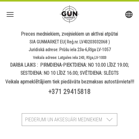
Preces medniekiem, zvejniekiem un aktīvai atpūtai
SIA GUNMARKET EU( Reģ.nr. LV40203032068 )
Juridiskā adrese: Prūšu iela 23a-6,Rīga LV-1057
Veikala adrese: Latgales iela 243, Rīga,LV-1003
DARBA LAIKS : PIRMDIENA-PIEKTDIENA: NO 10.00 LĪDZ 19.00;
SESTDIENA: NO 10 LĪDZ 16.00; SVĒTDIENA: SLĒGTS
apmeklētājiem
Veikala
tiek piedāvāta bezmaksas autostāvvieta!!!
+371 29415818
PIEDERUMI UN AKSESUĀRI MEDNIEKIEM