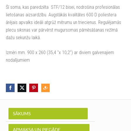
Šī soma, kas paredzēta STF/12 bisei, nodrošina profesionālas
lietošanas aizsardzību. Augstākās kvalitātes 600 D poliestera
ārējais apvalks ideāli atgrūž mitrumu un triecienus. Regulējamās
plecu siksnas var pārvērst mugursomas pārnēsāšanas režīmā
dažu sekunžu laikā.
Izmēri mm. 900 x 260 (35,4 "x 10,2") ar diviem galvenajiem
nodalījumiem
SĀKUMS
APMAKSA UN PIEGĀDE