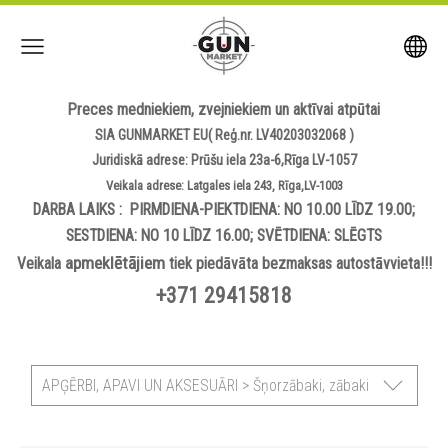
Preces medniekiem, zvejniekiem un aktīvai atpūtai
SIA GUNMARKET EU( Reģ.nr. LV40203032068 )
Juridiskā adrese: Prūšu iela 23a-6,Rīga LV-1057
Veikala adrese: Latgales iela 243, Rīga,LV-1003
DARBA LAIKS : PIRMDIENA-PIEKTDIENA: NO 10.00 LĪDZ 19.00;
SESTDIENA: NO 10 LĪDZ 16.00; SVĒTDIENA: SLĒGTS
apmeklētājiem
Veikala
tiek piedāvāta bezmaksas autostāvvieta!!!
+371 29415818
APĢĒRBI, APAVI UN AKSESUĀRI > Šņorzābaki, zābaki