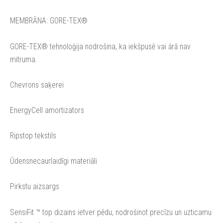
MEMBRĀNA: GORE-TEX®
GORE-TEX® tehnoloģija nodrošina, ka iekšpusē vai ārā nav
mitruma.
Chevrons saķerei
EnergyCell amortizators
Ripstop tekstils
Ūdensnecaurlaidīgi materiāli
Pirkstu aizsargs
SensiFit ™ top dizains ietver pēdu, nodrošinot precīzu un uzticamu