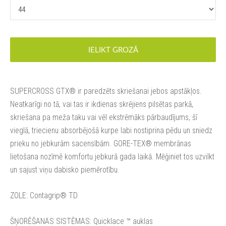
IELIKT GROZĀ
SUPERCROSS GTX® ir paredzēts skriešanai jebos apstākļos.
Neatkarīgi no tā, vai tas ir ikdienas skrējiens pilsētas parkā,
skriešana pa meža taku vai vēl ekstrēmāks pārbaudījums, šī
vieglā, triecienu absorbējošā kurpe labi nostiprina pēdu un sniedz
prieku no jebkurām sacensībām. GORE-TEX® membrānas
lietošana nozīmē komfortu jebkurā gada laikā. Mēģiniet tos uzvilkt
un sajust viņu dabisko piemērotību.
ZOLE: Contagrip® TD
ŠŅORĒŠANAS SISTĒMAS: Quicklace ™ auklas