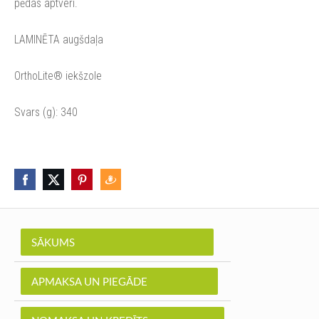
pēdas aptveri.
LAMINĒTA augšdaļa
OrthoLite® iekšzole
Svars (g): 340
SĀKUMS
APMAKSA UN PIEGĀDE