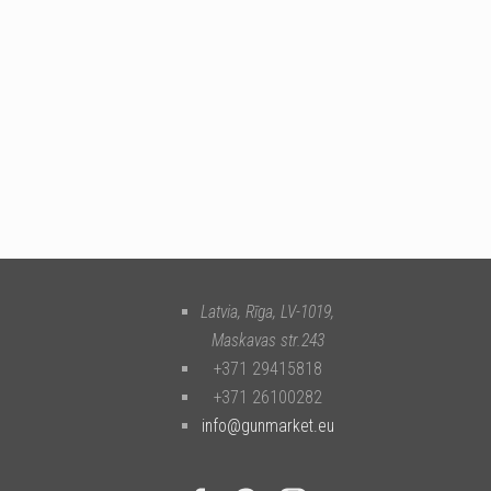
Latvia, Rīga
,
LV-1019
,
Maskavas str.243
+371 29415818
+371 26100282
info@gunmarket.eu