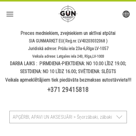
Preces medniekiem, zvejniekiem un aktīvai atpūtai
SIA GUNMARKET EU( Reģ.nr. LV40203032068 )
Juridiskā adrese: Prūšu iela 23a-6,Rīga LV-1057
Veikala adrese: Latgales iela 243, Rīga,LV-1003
DARBA LAIKS : PIRMDIENA-PIEKTDIENA: NO 10.00 LĪDZ 19.00;
SESTDIENA: NO 10 LĪDZ 16.00; SVĒTDIENA: SLĒGTS
apmeklētājiem
Veikala
tiek piedāvāta bezmaksas autostāvvieta!!!
+371 29415818
APĢĒRBI, APAVI UN AKSESUĀRI > Šņorzābaki, zābaki