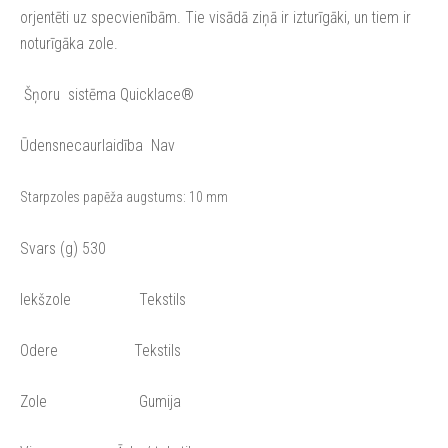
orjentēti uz specvienībām. Tie visādā ziņā ir izturīgāki, un tiem ir
noturīgāka zole.
Šņoru sistēma Quicklace®
Ūdensnecaurlaidība Nav
Starpzoles papēža augstums: 10 mm
Svars (g) 530
Iekšzole Tekstils
Odere Tekstils
Zole Gumija