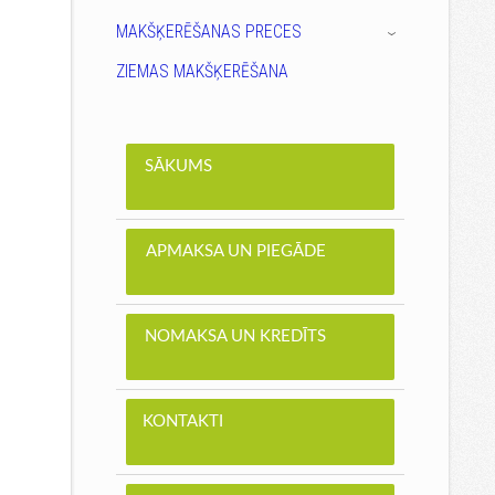
MAKŠĶERĒŠANAS PRECES
›
ZIEMAS MAKŠĶERĒŠANA
SĀKUMS
APMAKSA UN PIEGĀDE
NOMAKSA UN KREDĪTS
KONTAKTI