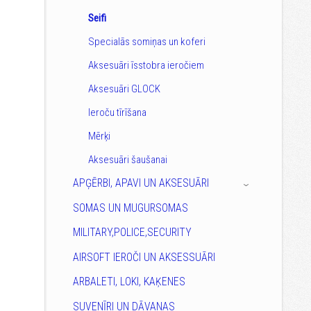
Seifi
Specialās somiņas un koferi
Aksesuāri īsstobra ieročiem
Aksesuāri GLOCK
Ieroču tīrīšana
Mērķi
Aksesuāri šaušanai
APĢĒRBI, APAVI UN AKSESUĀRI
›
SOMAS UN MUGURSOMAS
MILITARY,POLICE,SECURITY
AIRSOFT IEROČI UN AKSESSUĀRI
ARBALETI, LOKI, KAĶENES
SUVENĪRI UN DĀVANAS