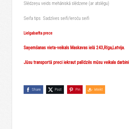
Slēdzeņu veids mehāniskā slēdzene (ar atslēgu)
Seifa tips Sadzīves seifi/Ieroču seifi
Lielgabarīta prece
Saņemšanas vieta-veikals Maskavas ielā 243,Rīga,Latvija.
Jūsu transportā preci iekraut palīdzēs mūsu veikala darbini
Share
Post
Pin
Ieteikt