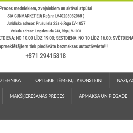
Preces medniekiem, zvejniekiem un aktīvai atpūtai
SIA GUNMARKET EU( Reģ.nr. LV40203032068 )
Juridiskā adrese: Prūšu iela 23a-6,Rīga LV-1057
Veikala adrese: Latgales iela 243, Rīga,LV-1003
TDIENA: NO 10.00 LĪDZ 19.00; SESTDIENA: NO 10 LĪDZ 16.00; SVĒTDIEN
apmeklētājiem
tiek piedāvāta bezmaksas autostāvvieta!!!
+371 29415818
OTEHNIKA
OPTISKIE TĒMEKĻI, KRONŠTEINI
NAŽI, 
MAKŠĶERĒŠANAS PRECES
APMAKSA UN PIEGĀDE