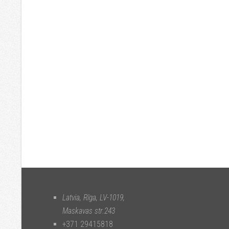
Latvia, Rīga
,
LV-1019
,
Maskavas str.243
+371 29415818