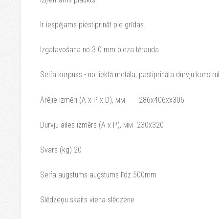
Ir iespējams piestiprināt pie grīdas.
Izgatavošana no 3.0 mm bieza tērauda.
Seifa korpuss - no liektā metāla, pastiprināta durvju konstru
Ārējie izmēri (A x P x D), мм 286x406xx306
Durvju ailes izmērs (A x P), мм 230x320
Svars (kg) 20
Seifa augstums augstums līdz 500mm
Slēdzeņu skaits viena slēdzene