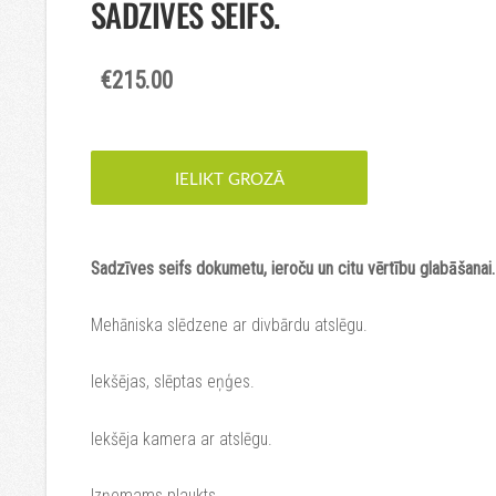
SADZĪVES SEIFS.
€215.00
IELIKT GROZĀ
Sadzīves seifs dokumetu, ieroču un citu vērtību glabāšanai.
Mehāniska slēdzene ar divbārdu atslēgu.
Iekšējas, slēptas eņģes.
Iekšēja kamera ar atslēgu.
Izņemams plaukts.