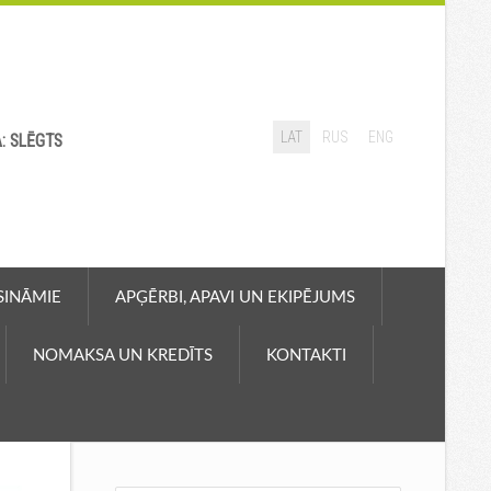
LAT
RUS
ENG
A: SLĒGTS
ASINĀMIE
APĢĒRBI, APAVI UN EKIPĒJUMS
NOMAKSA UN KREDĪTS
KONTAKTI