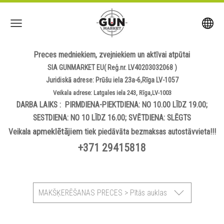
Preces medniekiem, zvejniekiem un aktīvai atpūtai
SIA GUNMARKET EU( Reģ.nr. LV40203032068 )
Juridiskā adrese: Prūšu iela 23a-6,Rīga LV-1057
Veikala adrese: Latgales iela 243, Rīga,LV-1003
DARBA LAIKS : PIRMDIENA-PIEKTDIENA: NO 10.00 LĪDZ 19.00;
SESTDIENA: NO 10 LĪDZ 16.00; SVĒTDIENA: SLĒGTS
apmeklētājiem
Veikala
tiek piedāvāta bezmaksas autostāvvieta!!!
+371 29415818
MAKŠĶERĒŠANAS PRECES > Pītās auklas