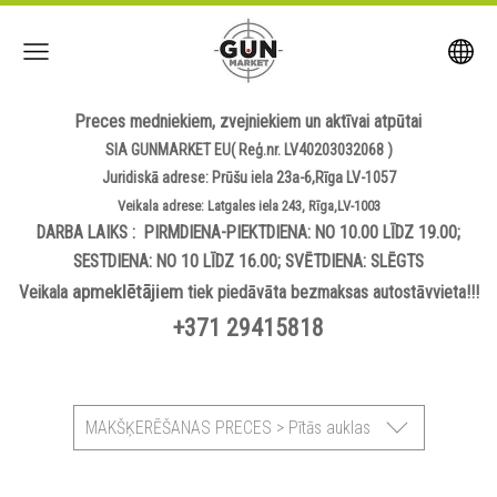
Preces medniekiem, zvejniekiem un aktīvai atpūtai
SIA GUNMARKET EU( Reģ.nr. LV40203032068 )
Juridiskā adrese: Prūšu iela 23a-6,Rīga LV-1057
Veikala adrese: Latgales iela 243, Rīga,LV-1003
DARBA LAIKS : PIRMDIENA-PIEKTDIENA: NO 10.00 LĪDZ 19.00;
SESTDIENA: NO 10 LĪDZ 16.00; SVĒTDIENA: SLĒGTS
apmeklētājiem
Veikala
tiek piedāvāta bezmaksas autostāvvieta!!!
+371 29415818
MAKŠĶERĒŠANAS PRECES > Pītās auklas