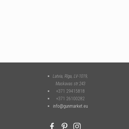
Latvia, Rīga
,
LV-1019
,
Maskavas str.243
+371 29415818
+371 26100282
info@gunmarket.eu