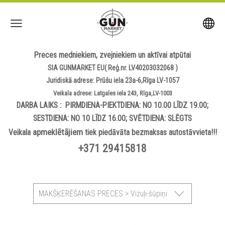
Preces medniekiem, zvejniekiem un aktīvai atpūtai
SIA GUNMARKET EU( Reģ.nr. LV40203032068 )
Juridiskā adrese: Prūšu iela 23a-6,Rīga LV-1057
Veikala adrese: Latgales iela 243, Rīga,LV-1003
DARBA LAIKS : PIRMDIENA-PIEKTDIENA: NO 10.00 LĪDZ 19.00;
SESTDIENA: NO 10 LĪDZ 16.00; SVĒTDIENA: SLĒGTS
apmeklētājiem
Veikala
tiek piedāvāta bezmaksas autostāvvieta!!!
+371 29415818
MAKŠĶERĒŠANAS PRECES > Vizuļi-šūpiņi