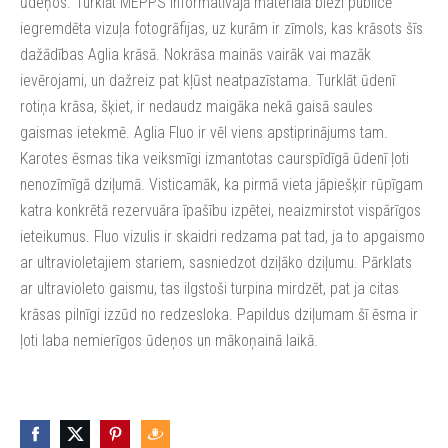
ūdeņos. Turklāt MEPPS informatīvajā materiālā bieži publicē
iegremdēta vizuļa fotogrāfijas, uz kurām ir zīmols, kas krāsots šīs
dažādības Aglia krāsā. Nokrāsa mainās vairāk vai mazāk
ievērojami, un dažreiz pat kļūst neatpazīstama. Turklāt ūdenī
rotiņa krāsa, šķiet, ir nedaudz maigāka nekā gaisā saules
gaismas ietekmē. Aglia Fluo ir vēl viens apstiprinājums tam.
Karotes ēsmas tika veiksmīgi izmantotas caurspīdīgā ūdenī ļoti
nenozīmīgā dziļumā. Visticamāk, ka pirmā vieta jāpiešķir rūpīgam
katra konkrētā rezervuāra īpašību izpētei, neaizmirstot vispārīgos
ieteikumus. Fluo vizulis ir skaidri redzama pat tad, ja to apgaismo
ar ultravioletajiem stariem, sasniedzot dziļāko dziļumu. Pārklats
ar ultravioleto gaismu, tas ilgstoši turpina mirdzēt, pat ja citas
krāsas pilnīgi izzūd no redzesloka. Papildus dziļumam šī ēsma ir
ļoti laba nemierīgos ūdeņos un mākoņainā laikā.