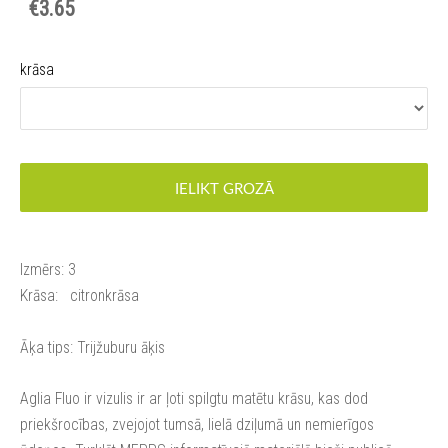
€3.65
krāsa
IELIKT GROZĀ
Izmērs: 3
Krāsa: citronkrāsa
Āķa tips: Trijžuburu āķis
Aglia Fluo ir vizulis ir ar ļoti spilgtu matētu krāsu, kas dod
priekšrocības, zvejojot tumsā, lielā dziļumā un nemierīgos