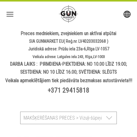
Preces medniekiem, zvejniekiem un aktīvai atpūtai
SIA GUNMARKET EU( Reģ.nr. LV40203032068 )
Juridiskā adrese: Prūšu iela 23a-6,Rīga LV-1057
Veikala adrese: Latgales iela 243, Rīga,LV-1003
DARBA LAIKS : PIRMDIENA-PIEKTDIENA: NO 10.00 LĪDZ 19.00;
SESTDIENA: NO 10 LĪDZ 16.00; SVĒTDIENA: SLĒGTS
apmeklētājiem
Veikala
tiek piedāvāta bezmaksas autostāvvieta!!!
+371 29415818
MAKŠĶERĒŠANAS PRECES > Vizuļi-šūpiņi