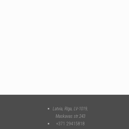
Latvia, Rīga
,
LV-1019
,
Maskavas str.243
+371 29415818