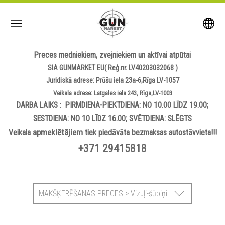
Preces medniekiem, zvejniekiem un aktīvai atpūtai
SIA GUNMARKET EU( Reģ.nr. LV40203032068 )
Juridiskā adrese: Prūšu iela 23a-6,Rīga LV-1057
Veikala adrese: Latgales iela 243, Rīga,LV-1003
DARBA LAIKS : PIRMDIENA-PIEKTDIENA: NO 10.00 LĪDZ 19.00;
SESTDIENA: NO 10 LĪDZ 16.00; SVĒTDIENA: SLĒGTS
apmeklētājiem
Veikala
tiek piedāvāta bezmaksas autostāvvieta!!!
+371 29415818
MAKŠĶERĒŠANAS PRECES > Vizuļi-šūpiņi