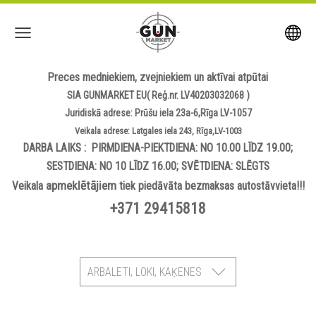
Preces medniekiem, zvejniekiem un aktīvai atpūtai
SIA GUNMARKET EU( Reģ.nr. LV40203032068 )
Juridiskā adrese: Prūšu iela 23a-6,Rīga LV-1057
Veikala adrese: Latgales iela 243, Rīga,LV-1003
DARBA LAIKS : PIRMDIENA-PIEKTDIENA: NO 10.00 LĪDZ 19.00;
SESTDIENA: NO 10 LĪDZ 16.00; SVĒTDIENA: SLĒGTS
apmeklētājiem
Veikala
tiek piedāvāta bezmaksas autostāvvieta!!!
+371 29415818
ARBALETI, LOKI, KAĶENES