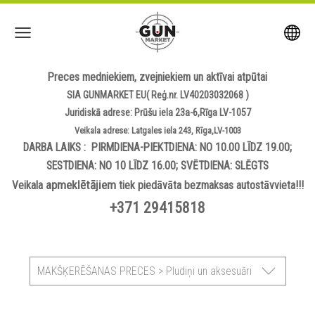
Preces medniekiem, zvejniekiem un aktīvai atpūtai
SIA GUNMARKET EU( Reģ.nr. LV40203032068 )
Juridiskā adrese: Prūšu iela 23a-6,Rīga LV-1057
Veikala adrese: Latgales iela 243, Rīga,LV-1003
DARBA LAIKS : PIRMDIENA-PIEKTDIENA: NO 10.00 LĪDZ 19.00;
SESTDIENA: NO 10 LĪDZ 16.00; SVĒTDIENA: SLĒGTS
apmeklētājiem
Veikala
tiek piedāvāta bezmaksas autostāvvieta!!!
+371 29415818
MAKŠĶERĒŠANAS PRECES > Pludiņi un aksesuāri