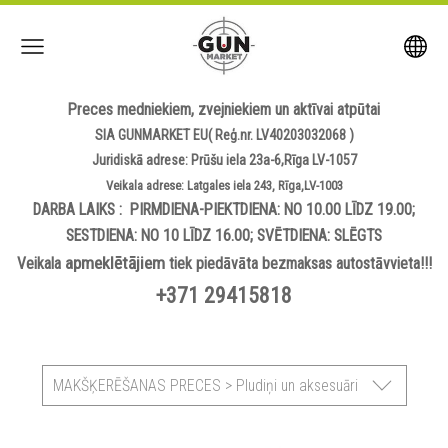
Preces medniekiem, zvejniekiem un aktīvai atpūtai
SIA GUNMARKET EU( Reģ.nr. LV40203032068 )
Juridiskā adrese: Prūšu iela 23a-6,Rīga LV-1057
Veikala adrese: Latgales iela 243, Rīga,LV-1003
DARBA LAIKS : PIRMDIENA-PIEKTDIENA: NO 10.00 LĪDZ 19.00;
SESTDIENA: NO 10 LĪDZ 16.00; SVĒTDIENA: SLĒGTS
apmeklētājiem
Veikala
tiek piedāvāta bezmaksas autostāvvieta!!!
+371 29415818
MAKŠĶERĒŠANAS PRECES > Pludiņi un aksesuāri