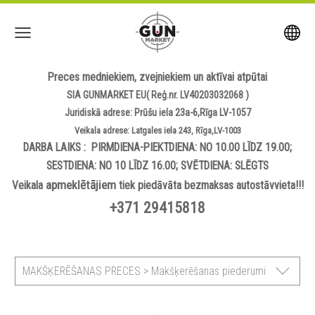
Preces medniekiem, zvejniekiem un aktīvai atpūtai
SIA GUNMARKET EU( Reģ.nr. LV40203032068 )
Juridiskā adrese: Prūšu iela 23a-6,Rīga LV-1057
Veikala adrese: Latgales iela 243, Rīga,LV-1003
DARBA LAIKS : PIRMDIENA-PIEKTDIENA: NO 10.00 LĪDZ 19.00;
SESTDIENA: NO 10 LĪDZ 16.00; SVĒTDIENA: SLĒGTS
apmeklētājiem
Veikala
tiek piedāvāta bezmaksas autostāvvieta!!!
+371 29415818
MAKŠĶERĒŠANAS PRECES > Makšķerēšanas piederumi