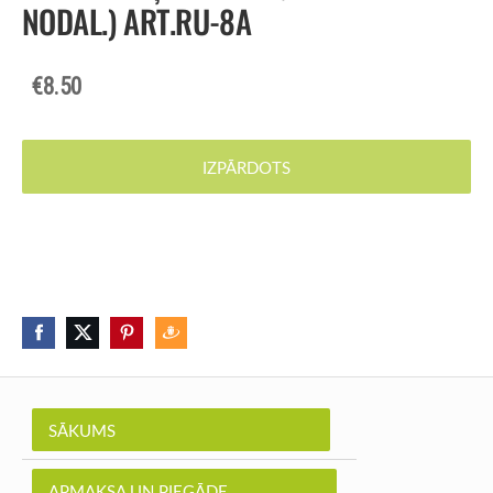
NODAL.) ART.RU-8A
€8.50
IZPĀRDOTS
SĀKUMS
APMAKSA UN PIEGĀDE