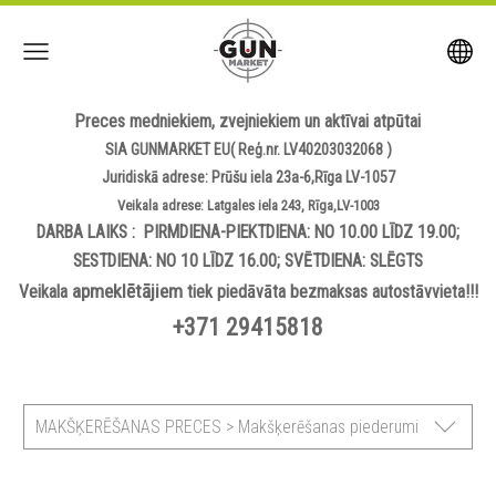
Preces medniekiem, zvejniekiem un aktīvai atpūtai
SIA GUNMARKET EU( Reģ.nr. LV40203032068 )
Juridiskā adrese: Prūšu iela 23a-6,Rīga LV-1057
Veikala adrese: Latgales iela 243, Rīga,LV-1003
DARBA LAIKS : PIRMDIENA-PIEKTDIENA: NO 10.00 LĪDZ 19.00;
SESTDIENA: NO 10 LĪDZ 16.00; SVĒTDIENA: SLĒGTS
apmeklētājiem
Veikala
tiek piedāvāta bezmaksas autostāvvieta!!!
+371 29415818
MAKŠĶERĒŠANAS PRECES > Makšķerēšanas piederumi