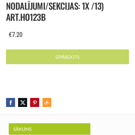
NODALĪJUMI/SEKCIJAS: 1X /13)
ART.HO123B
€7.20
IZPĀRDOTS
SĀKUMS