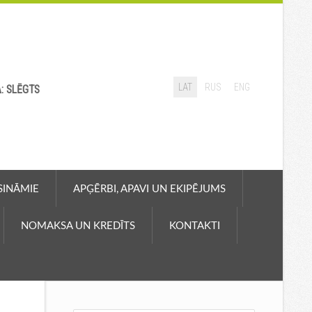
LAT
RUS
ENG
A: SLĒGTS
ASINĀMIE
APĢĒRBI, APAVI UN EKIPĒJUMS
NOMAKSA UN KREDĪTS
KONTAKTI