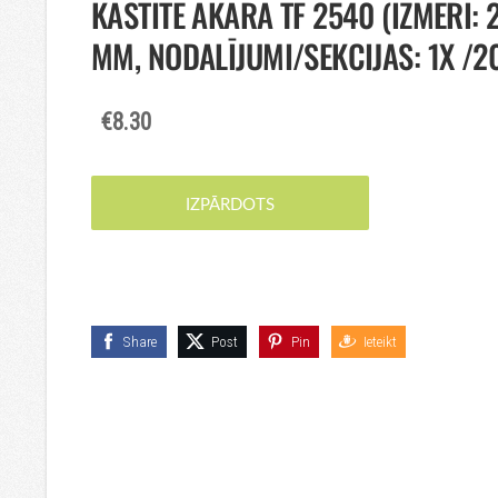
KASTĪTE AKARA TF 2540 (IZMĒRI:
MM, NODALĪJUMI/SEKCIJAS: 1X /2
€8.30
IZPĀRDOTS
Share
Post
Pin
Ieteikt