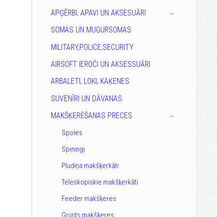
APĢĒRBI, APAVI UN AKSESUĀRI
›
SOMAS UN MUGURSOMAS
MILITARY,POLICE,SECURITY
AIRSOFT IEROČI UN AKSESSUĀRI
ARBALETI, LOKI, KAĶENES
SUVENĪRI UN DĀVANAS
MAKŠĶERĒŠANAS PRECES
›
Spoles
Spiningi
Pludiņa makšķerkāti
Teleskopiskie makšķerkāti
Feeder makšķeres
Grunts makšķeres