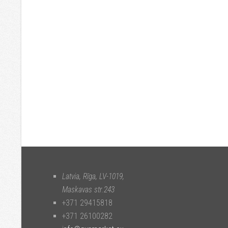
Latvia, Rīga
,
LV-1019
,
Maskavas str.243
+371 29415818
+371 26100282