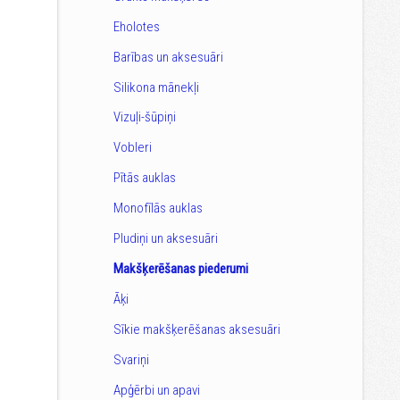
Eholotes
Barības un aksesuāri
Silikona mānekļi
Vizuļi-šūpiņi
Vobleri
Pītās auklas
Monofīlās auklas
Pludiņi un aksesuāri
Makšķerēšanas piederumi
Āķi
Sīkie makšķerēšanas aksesuāri
Svariņi
Apģērbi un apavi