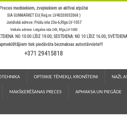
Preces medniekiem, zvejniekiem un aktīvai atpūtai
SIA GUNMARKET EU( Reģ.nr. LV40203032068 )
Juridiskā adrese: Prūšu iela 23a-6,Rīga LV-1057
Veikala adrese: Latgales iela 243, Rīga,LV-1003
TDIENA: NO 10.00 LĪDZ 19.00; SESTDIENA: NO 10 LĪDZ 16.00; SVĒTDIEN
apmeklētājiem
tiek piedāvāta bezmaksas autostāvvieta!!!
+371 29415818
OTEHNIKA
OPTISKIE TĒMEKĻI, KRONŠTEINI
NAŽI, 
MAKŠĶERĒŠANAS PRECES
APMAKSA UN PIEGĀDE