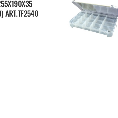
 255X190X35
0) ART.TF2540