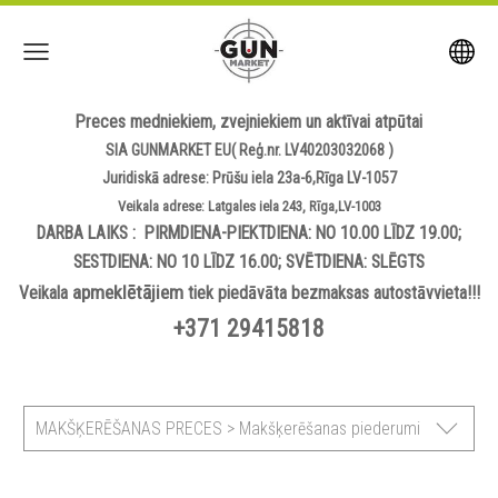
Preces medniekiem, zvejniekiem un aktīvai atpūtai
SIA GUNMARKET EU( Reģ.nr. LV40203032068 )
Juridiskā adrese: Prūšu iela 23a-6,Rīga LV-1057
Veikala adrese: Latgales iela 243, Rīga,LV-1003
DARBA LAIKS : PIRMDIENA-PIEKTDIENA: NO 10.00 LĪDZ 19.00;
SESTDIENA: NO 10 LĪDZ 16.00; SVĒTDIENA: SLĒGTS
apmeklētājiem
Veikala
tiek piedāvāta bezmaksas autostāvvieta!!!
+371 29415818
MAKŠĶERĒŠANAS PRECES > Makšķerēšanas piederumi