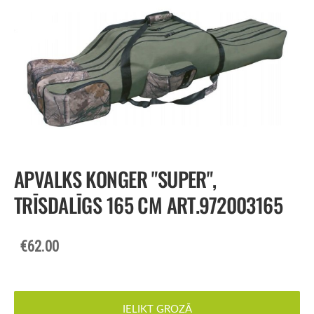
APVALKS KONGER "SUPER",
TRĪSDALĪGS 165 CM ART.972003165
€62.00
IELIKT GROZĀ