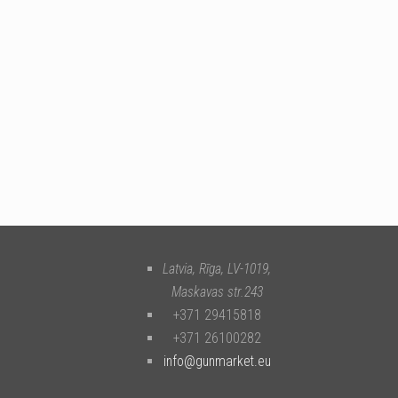
Latvia, Rīga
,
LV-1019
,
Maskavas str.243
+371 29415818
+371 26100282
info@gunmarket.eu