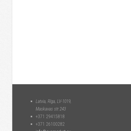
Latvia, Rīga
,
LV-1019
,
Maskavas str.243
+371 29415818
+371 26100282