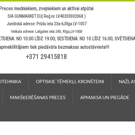
Preces medniekiem, zvejniekiem un aktīvai atpūtai
SIA GUNMARKET EU( Reģ.nr. LV40203032068 )
Juridiskā adrese: Prūšu iela 23a-6,Rīga LV-1057
Veikala adrese: Latgales iela 243, Rīga,LV-1003
TDIENA: NO 10.00 LĪDZ 19.00; SESTDIENA: NO 10 LĪDZ 16.00; SVĒTDIEN
apmeklētājiem
tiek piedāvāta bezmaksas autostāvvieta!!!
+371 29415818
OTEHNIKA
OPTISKIE TĒMEKĻI, KRONŠTEINI
NAŽI, 
MAKŠĶERĒŠANAS PRECES
APMAKSA UN PIEGĀDE