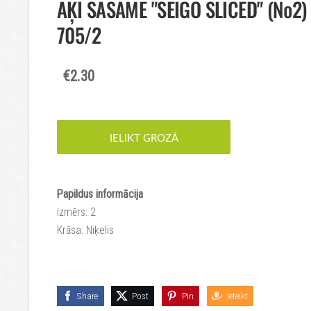
ĀĶI SASAME "SEIGO SLICED" (№2)
705/2
€2.30
IELIKT GROZĀ
Papildus informācija
Izmērs: 2
Krāsa: Niķelis
Share
Post
Pin
Ieteikt