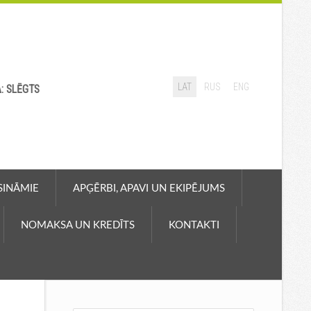
LAT
RUS
ENG
A: SLĒGTS
ASINĀMIE
APĢĒRBI, APAVI UN EKIPĒJUMS
NOMAKSA UN KREDĪTS
KONTAKTI