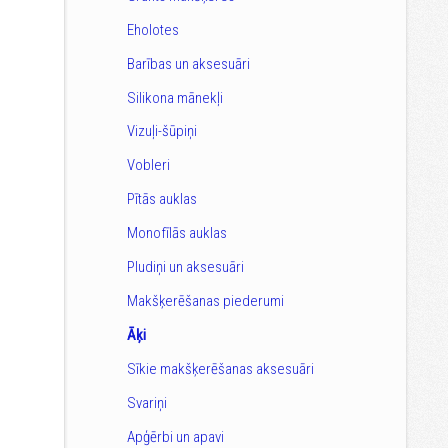
Eholotes
Barības un aksesuāri
Silikona mānekļi
Vizuļi-šūpiņi
Vobleri
Pītās auklas
Monofīlās auklas
Pludiņi un aksesuāri
Makšķerēšanas piederumi
Āķi
Sīkie makšķerēšanas aksesuāri
Svariņi
Apģērbi un apavi