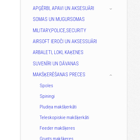
APĢĒRBI, APAVI UN AKSESUĀRI
›
SOMAS UN MUGURSOMAS
MILITARY,POLICE,SECURITY
AIRSOFT IEROČI UN AKSESSUĀRI
ARBALETI, LOKI, KAĶENES
SUVENĪRI UN DĀVANAS
MAKŠĶERĒŠANAS PRECES
›
Spoles
Spiningi
Pludiņa makšķerkāti
Teleskopiskie makšķerkāti
Feeder makšķeres
Grunts makšķeres