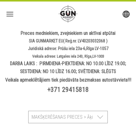
Preces medniekiem, zvejniekiem un aktīvai atpūtai
SIA GUNMARKET EU( Reģ.nr. LV40203032068 )
Juridiskā adrese: Prūšu iela 23a-6,Rīga LV-1057
Veikala adrese: Latgales iela 243, Rīga,LV-1003
DARBA LAIKS : PIRMDIENA-PIEKTDIENA: NO 10.00 LĪDZ 19.00;
SESTDIENA: NO 10 LĪDZ 16.00; SVĒTDIENA: SLĒGTS
apmeklētājiem
Veikala
tiek piedāvāta bezmaksas autostāvvieta!!!
+371 29415818
MAKŠĶERĒŠANAS PRECES > Āķi