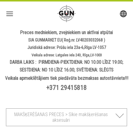
Preces medniekiem, zvejniekiem un aktīvai atpūtai
SIA GUNMARKET EU( Reģ.nr. LV40203032068 )
Juridiskā adrese: Prūšu iela 23a-6,Rīga LV-1057
Veikala adrese: Latgales iela 243, Rīga,LV-1003
DARBA LAIKS : PIRMDIENA-PIEKTDIENA: NO 10.00 LĪDZ 19.00;
SESTDIENA: NO 10 LĪDZ 16.00; SVĒTDIENA: SLĒGTS
apmeklētājiem
Veikala
tiek piedāvāta bezmaksas autostāvvieta!!!
+371 29415818
MAKŠĶERĒŠANAS PRECES > Sīkie makšķerēšanas
aksesuāri