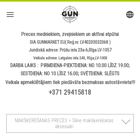
Preces medniekiem, zvejniekiem un aktīvai atpūtai
SIA GUNMARKET EU( Reģ.nr. LV40203032068 )
Juridiskā adrese: Prūšu iela 23a-6,Rīga LV-1057
Veikala adrese: Latgales iela 243, Rīga,LV-1003
DARBA LAIKS : PIRMDIENA-PIEKTDIENA: NO 10.00 LĪDZ 19.00;
SESTDIENA: NO 10 LĪDZ 16.00; SVĒTDIENA: SLĒGTS
apmeklētājiem
Veikala
tiek piedāvāta bezmaksas autostāvvieta!!!
+371 29415818
MAKŠĶERĒŠANAS PRECES > Sīkie makšķerēšanas
aksesuāri