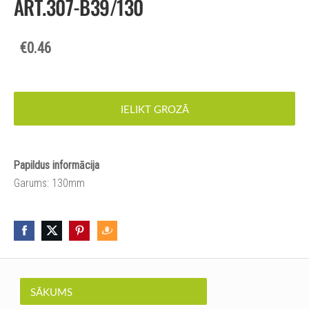
ART.307-B39/130
€0.46
IELIKT GROZĀ
Papildus informācija
Garums: 130mm
SĀKUMS