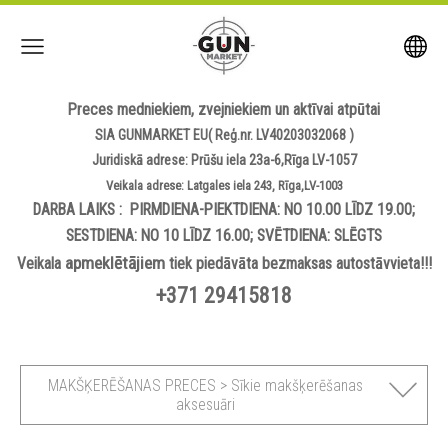
Preces medniekiem, zvejniekiem un aktīvai atpūtai
SIA GUNMARKET EU( Reģ.nr. LV40203032068 )
Juridiskā adrese: Prūšu iela 23a-6,Rīga LV-1057
Veikala adrese: Latgales iela 243, Rīga,LV-1003
DARBA LAIKS : PIRMDIENA-PIEKTDIENA: NO 10.00 LĪDZ 19.00;
SESTDIENA: NO 10 LĪDZ 16.00; SVĒTDIENA: SLĒGTS
apmeklētājiem
Veikala
tiek piedāvāta bezmaksas autostāvvieta!!!
+371 29415818
MAKŠĶERĒŠANAS PRECES > Sīkie makšķerēšanas
aksesuāri