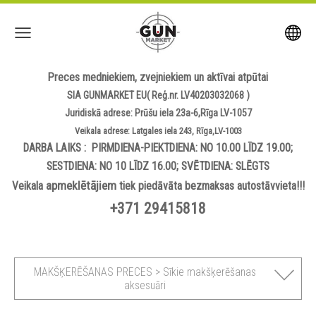
Preces medniekiem, zvejniekiem un aktīvai atpūtai
SIA GUNMARKET EU( Reģ.nr. LV40203032068 )
Juridiskā adrese: Prūšu iela 23a-6,Rīga LV-1057
Veikala adrese: Latgales iela 243, Rīga,LV-1003
DARBA LAIKS : PIRMDIENA-PIEKTDIENA: NO 10.00 LĪDZ 19.00;
SESTDIENA: NO 10 LĪDZ 16.00; SVĒTDIENA: SLĒGTS
apmeklētājiem
Veikala
tiek piedāvāta bezmaksas autostāvvieta!!!
+371 29415818
MAKŠĶERĒŠANAS PRECES > Sīkie makšķerēšanas
aksesuāri