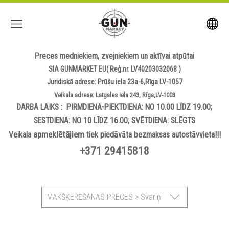
Preces medniekiem, zvejniekiem un aktīvai atpūtai
SIA GUNMARKET EU( Reģ.nr. LV40203032068 )
Juridiskā adrese: Prūšu iela 23a-6,Rīga LV-1057
Veikala adrese: Latgales iela 243, Rīga,LV-1003
DARBA LAIKS : PIRMDIENA-PIEKTDIENA: NO 10.00 LĪDZ 19.00;
SESTDIENA: NO 10 LĪDZ 16.00; SVĒTDIENA: SLĒGTS
apmeklētājiem
Veikala
tiek piedāvāta bezmaksas autostāvvieta!!!
+371 29415818
MAKŠĶERĒŠANAS PRECES > Svariņi