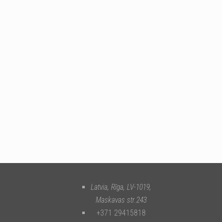
Latvia, Rīga
,
LV-1019
,
Maskavas str.243
+371 29415818