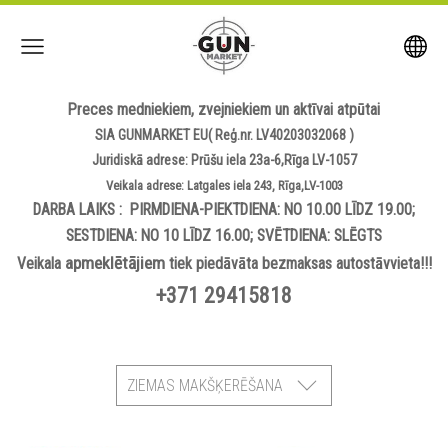
Preces medniekiem, zvejniekiem un aktīvai atpūtai
SIA GUNMARKET EU( Reģ.nr. LV40203032068 )
Juridiskā adrese: Prūšu iela 23a-6,Rīga LV-1057
Veikala adrese: Latgales iela 243, Rīga,LV-1003
DARBA LAIKS : PIRMDIENA-PIEKTDIENA: NO 10.00 LĪDZ 19.00;
SESTDIENA: NO 10 LĪDZ 16.00; SVĒTDIENA: SLĒGTS
apmeklētājiem
Veikala
tiek piedāvāta bezmaksas autostāvvieta!!!
+371 29415818
ZIEMAS MAKŠĶERĒŠANA