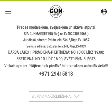
Preces medniekiem, zvejniekiem un aktīvai atpūtai
SIA GUNMARKET EU( Reģ.nr. LV40203032068 )
Juridiskā adrese: Prūšu iela 23a-6,Rīga LV-1057
Veikala adrese: Latgales iela 243, Rīga,LV-1003
DARBA LAIKS : PIRMDIENA-PIEKTDIENA: NO 10.00 LĪDZ 19.00;
SESTDIENA: NO 10 LĪDZ 16.00; SVĒTDIENA: SLĒGTS
apmeklētājiem
Veikala
tiek piedāvāta bezmaksas autostāvvieta!!!
+371 29415818
ZIEMAS MAKŠĶERĒŠANA