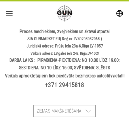
Preces medniekiem, zvejniekiem un aktīvai atpūtai
SIA GUNMARKET EU( Reģ.nr. LV40203032068 )
Juridiskā adrese: Prūšu iela 23a-6,Rīga LV-1057
Veikala adrese: Latgales iela 243, Rīga,LV-1003
DARBA LAIKS : PIRMDIENA-PIEKTDIENA: NO 10.00 LĪDZ 19.00;
SESTDIENA: NO 10 LĪDZ 16.00; SVĒTDIENA: SLĒGTS
apmeklētājiem
Veikala
tiek piedāvāta bezmaksas autostāvvieta!!!
+371 29415818
ZIEMAS MAKŠĶERĒŠANA