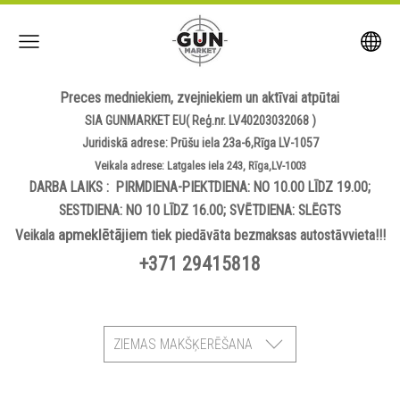
Preces medniekiem, zvejniekiem un aktīvai atpūtai
SIA GUNMARKET EU( Reģ.nr. LV40203032068 )
Juridiskā adrese: Prūšu iela 23a-6,Rīga LV-1057
Veikala adrese: Latgales iela 243, Rīga,LV-1003
DARBA LAIKS : PIRMDIENA-PIEKTDIENA: NO 10.00 LĪDZ 19.00;
SESTDIENA: NO 10 LĪDZ 16.00; SVĒTDIENA: SLĒGTS
apmeklētājiem
Veikala
tiek piedāvāta bezmaksas autostāvvieta!!!
+371 29415818
ZIEMAS MAKŠĶERĒŠANA