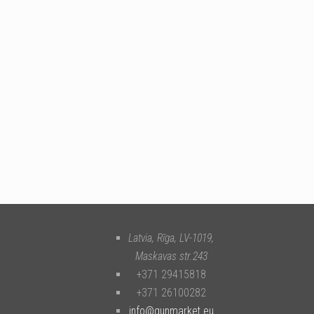
Latvia, Rīga
,
LV-1019
,
Maskavas str.243
+371 29415818
+371 26100282
info@gunmarket.eu