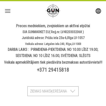
Preces medniekiem, zvejniekiem un aktīvai atpūtai
SIA GUNMARKET EU( Reģ.nr. LV40203032068 )
Juridiskā adrese: Prūšu iela 23a-6,Rīga LV-1057
Veikala adrese: Latgales iela 243, Rīga,LV-1003
DARBA LAIKS : PIRMDIENA-PIEKTDIENA: NO 10.00 LĪDZ 19.00;
SESTDIENA: NO 10 LĪDZ 16.00; SVĒTDIENA: SLĒGTS
apmeklētājiem
Veikala
tiek piedāvāta bezmaksas autostāvvieta!!!
+371 29415818
ZIEMAS MAKŠĶERĒŠANA