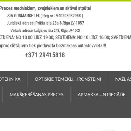
Preces medniekiem, zvejniekiem un aktīvai atpūtai
SIA GUNMARKET EU( Reģ.nr. LV40203032068 )
Juridiskā adrese: Prūšu iela 23a-6,Rīga LV-1057
Veikala adrese: Latgales iela 243, Rīga,LV-1003
TDIENA: NO 10.00 LĪDZ 19.00; SESTDIENA: NO 10 LĪDZ 16.00; SVĒTDIEN
apmeklētājiem
tiek piedāvāta bezmaksas autostāvvieta!!!
+371 29415818
OTEHNIKA
OPTISKIE TĒMEKĻI, KRONŠTEINI
NAŽI, 
MAKŠĶERĒŠANAS PRECES
APMAKSA UN PIEGĀDE