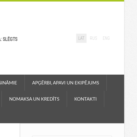
LAT
RUS
ENG
A: SLĒGTS
ASINĀMIE
APĢĒRBI, APAVI UN EKIPĒJUMS
NOMAKSA UN KREDĪTS
KONTAKTI