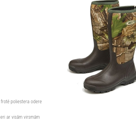
rotē poliestera odere
ķeri ar visām virsmām