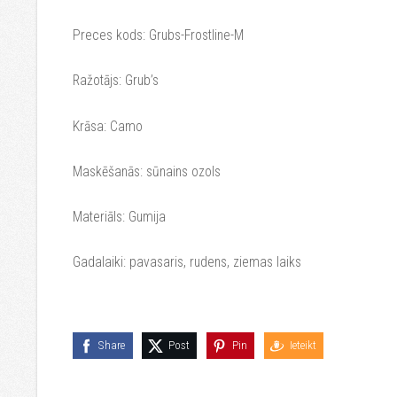
Preces kods: Grubs-Frostline-M
Ražotājs: Grub’s
Krāsa: Camo
Maskēšanās: sūnains ozols
Materiāls: Gumija
Gadalaiki: pavasaris, rudens, ziemas laiks
Share
Post
Pin
Ieteikt