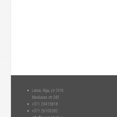
Latvia, Rīga
,
LV-1019
,
Maskavas str.243
+371 29415818
+371 26100282