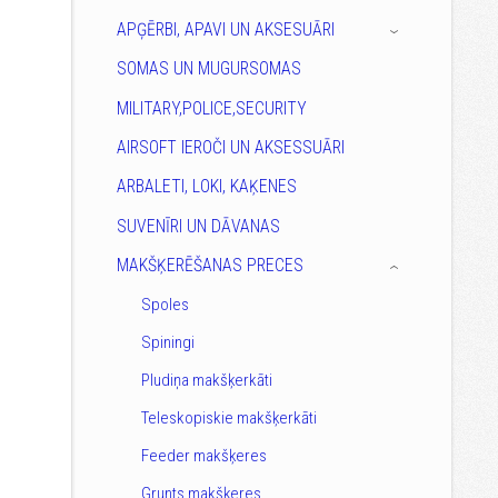
APĢĒRBI, APAVI UN AKSESUĀRI
›
SOMAS UN MUGURSOMAS
MILITARY,POLICE,SECURITY
AIRSOFT IEROČI UN AKSESSUĀRI
ARBALETI, LOKI, KAĶENES
SUVENĪRI UN DĀVANAS
MAKŠĶERĒŠANAS PRECES
›
Spoles
Spiningi
Pludiņa makšķerkāti
Teleskopiskie makšķerkāti
Feeder makšķeres
Grunts makšķeres