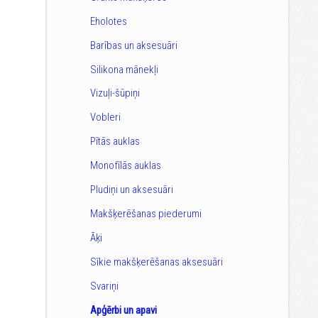
Eholotes
Barības un aksesuāri
Silikona mānekļi
Vizuļi-šūpiņi
Vobleri
Pītās auklas
Monofīlās auklas
Pludiņi un aksesuāri
Makšķerēšanas piederumi
Āķi
Sīkie makšķerēšanas aksesuāri
Svariņi
Apģērbi un apavi