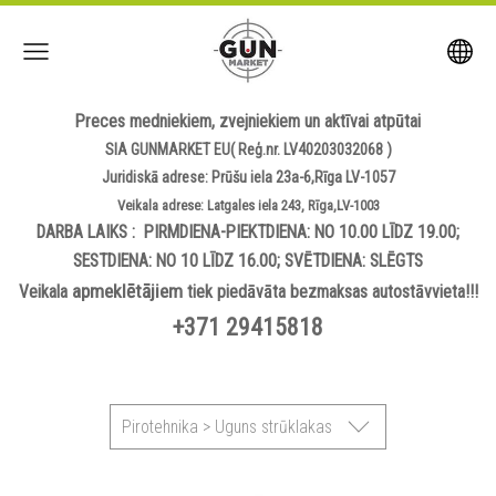
Preces medniekiem, zvejniekiem un aktīvai atpūtai
SIA GUNMARKET EU( Reģ.nr. LV40203032068 )
Juridiskā adrese: Prūšu iela 23a-6,Rīga LV-1057
Veikala adrese: Latgales iela 243, Rīga,LV-1003
DARBA LAIKS : PIRMDIENA-PIEKTDIENA: NO 10.00 LĪDZ 19.00;
SESTDIENA: NO 10 LĪDZ 16.00; SVĒTDIENA: SLĒGTS
apmeklētājiem
Veikala
tiek piedāvāta bezmaksas autostāvvieta!!!
+371 29415818
Pirotehnika > Uguns strūklakas