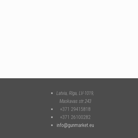
Latvia, Rīga
,
LV-1019
,
Maskavas str.243
+371 29415818
+371 26100282
info@gunmarket.eu