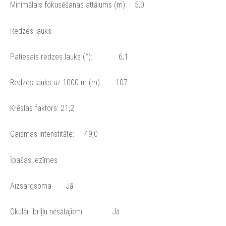
Minimālais fokusēšanas attālums (m): 5,0
Redzes lauks
Patiesais redzes lauks (°): 6,1
Redzes lauks uz 1000 m (m): 107
Krēslas faktors: 21,2
Gaismas intenstitāte: 49,0
Īpašas iezīmes
Aizsargsoma Jā
Okulāri briļļu nēsātājiem: Jā