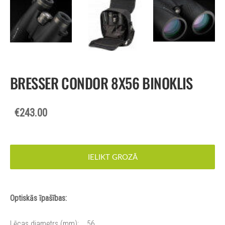
BRESSER CONDOR 8X56 BINOKLIS
€243.00
IELIKT GROZĀ
Optiskās īpašības:
Lēcas diametrs (mm): 56