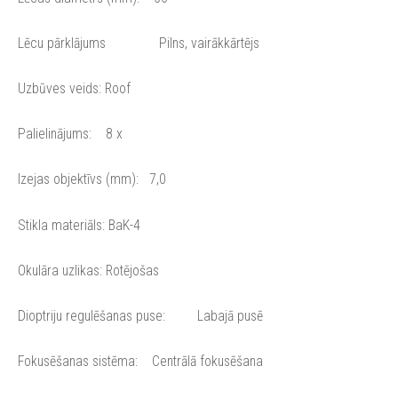
Lēcu pārklājums Pilns, vairākkārtējs
Uzbūves veids: Roof
Palielinājums: 8 x
Izejas objektīvs (mm): 7,0
Stikla materiāls: BaK-4
Okulāra uzlikas: Rotējošas
Dioptriju regulēšanas puse: Labajā pusē
Fokusēšanas sistēma: Centrālā fokusēšana