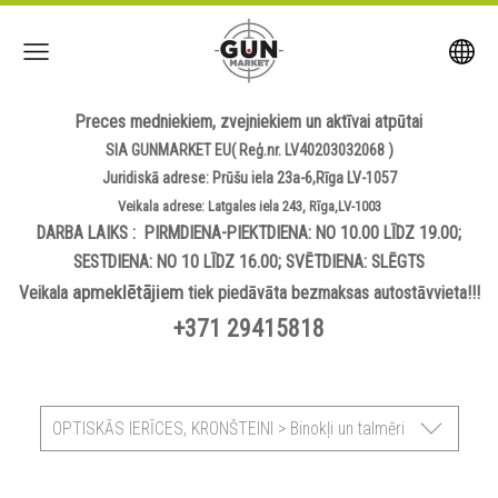
Preces medniekiem, zvejniekiem un aktīvai atpūtai
SIA GUNMARKET EU( Reģ.nr. LV40203032068 )
Juridiskā adrese: Prūšu iela 23a-6,Rīga LV-1057
Veikala adrese: Latgales iela 243, Rīga,LV-1003
DARBA LAIKS : PIRMDIENA-PIEKTDIENA: NO 10.00 LĪDZ 19.00;
SESTDIENA: NO 10 LĪDZ 16.00; SVĒTDIENA: SLĒGTS
apmeklētājiem
Veikala
tiek piedāvāta bezmaksas autostāvvieta!!!
+371 29415818
OPTISKĀS IERĪCES, KRONŠTEINI > Binokļi un talmēri