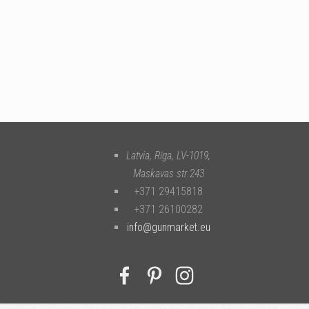
Latvia, Rīga
,
LV-1019
,
Maskavas str.243
+371 29415818
+371 26100282
info@gunmarket.eu