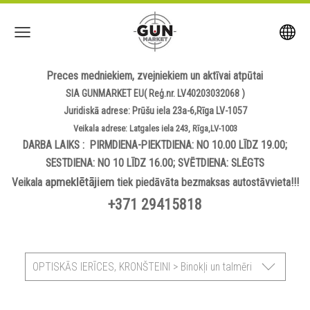
Preces medniekiem, zvejniekiem un aktīvai atpūtai
SIA GUNMARKET EU( Reģ.nr. LV40203032068 )
Juridiskā adrese: Prūšu iela 23a-6,Rīga LV-1057
Veikala adrese: Latgales iela 243, Rīga,LV-1003
DARBA LAIKS : PIRMDIENA-PIEKTDIENA: NO 10.00 LĪDZ 19.00;
SESTDIENA: NO 10 LĪDZ 16.00; SVĒTDIENA: SLĒGTS
apmeklētājiem
Veikala
tiek piedāvāta bezmaksas autostāvvieta!!!
+371 29415818
OPTISKĀS IERĪCES, KRONŠTEINI > Binokļi un talmēri