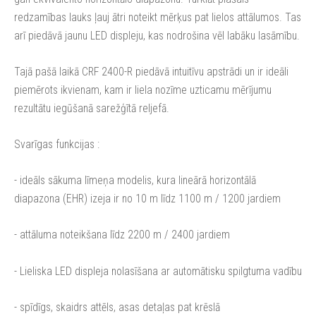
redzamības lauks ļauj ātri noteikt mērķus pat lielos attālumos. Tas
arī piedāvā jaunu LED displeju, kas nodrošina vēl labāku lasāmību.
Tajā pašā laikā CRF 2400-R piedāvā intuitīvu apstrādi un ir ideāli
piemērots ikvienam, kam ir liela nozīme uzticamu mērījumu
rezultātu iegūšanā sarežģītā reljefā.
Svarīgas funkcijas :
- ideāls sākuma līmeņa modelis, kura lineārā horizontālā
diapazona (EHR) izeja ir no 10 m līdz 1100 m / 1200 jardiem
- attāluma noteikšana līdz 2200 m / 2400 jardiem
- Lieliska LED displeja nolasīšana ar automātisku spilgtuma vadību
- spīdīgs, skaidrs attēls, asas detaļas pat krēslā