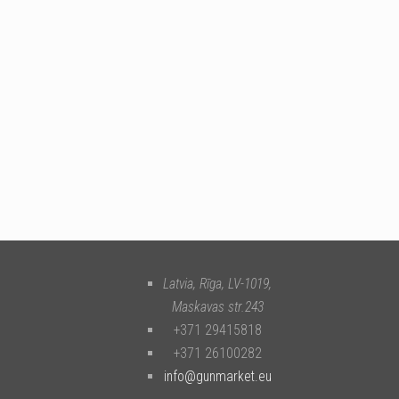
Latvia, Rīga
,
LV-1019
,
Maskavas str.243
+371 29415818
+371 26100282
info@gunmarket.eu